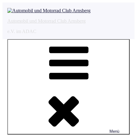
Zum
Inhalt
springen
Automobil und Motorrad Club Arnsberg
e.V. im ADAC
Menü